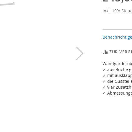
Inkl. 19% Steu
Benachrichtige
ZUR VERG
Wandgarderob
✓ aus Buche ge
✓ mit auskla
✓ die Gussteil
✓ vier Zusatz
✓ Abmessungen: