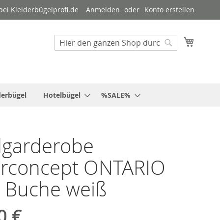
ei Kleiderbügelprofi.de
Anmelden
Konto erstellen
Mein W
Suche
Suche
derbügel
Hotelbügel
%SALE%
garderobe
erconcept ONTARIO
 Buche weiß
0 €