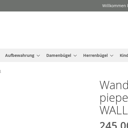
Willkommen b
Aufbewahrung
Damenbügel
Herrenbügel
Kin
ß
Wand
piep
WALL
245,0