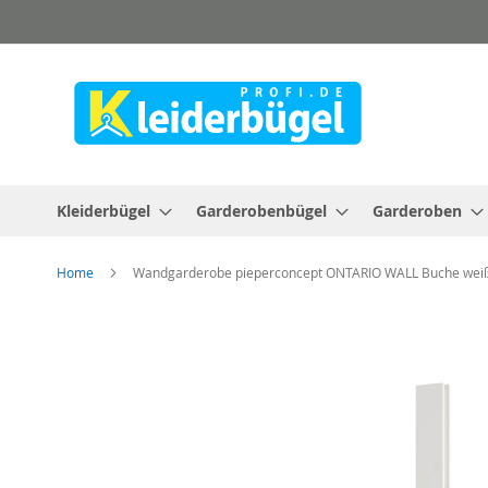
Direkt
zum
Inhalt
Kleiderbügel
Garderobenbügel
Garderoben
Home
Wandgarderobe pieperconcept ONTARIO WALL Buche wei
Zum
Ende
der
Bildergalerie
springen