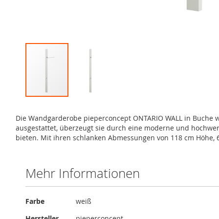
Zum
Anfang
Die Wandgarderobe pieperconcept ONTARIO WALL in Buche weiß
der
ausgestattet, überzeugt sie durch eine moderne und hochwerti
Bildergalerie
bieten. Mit ihren schlanken Abmessungen von 118 cm Höhe, 6,6
springen
Mehr Informationen
Mehr
Farbe
weiß
Informationen
Hersteller
pieperconcept