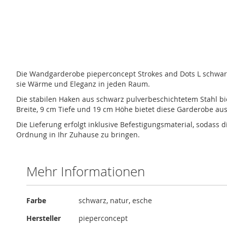
Zum
Anfang
der
Die Wandgarderobe pieperconcept Strokes and Dots L schwarz 
Bildergalerie
sie Wärme und Eleganz in jeden Raum.
springen
Die stabilen Haken aus schwarz pulverbeschichtetem Stahl bi
Breite, 9 cm Tiefe und 19 cm Höhe bietet diese Garderobe aus
Die Lieferung erfolgt inklusive Befestigungsmaterial, sodass
Ordnung in Ihr Zuhause zu bringen.
Mehr Informationen
Mehr
Farbe
schwarz, natur, esche
Informationen
Hersteller
pieperconcept