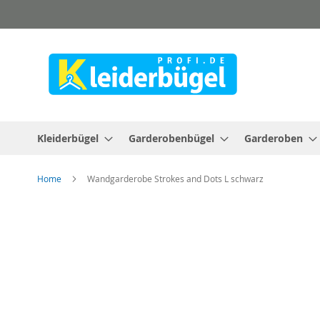
Direkt
zum
Inhalt
Kleiderbügel
Garderobenbügel
Garderoben
Home
Wandgarderobe Strokes and Dots L schwarz
Zum
Ende
der
Bildergalerie
springen