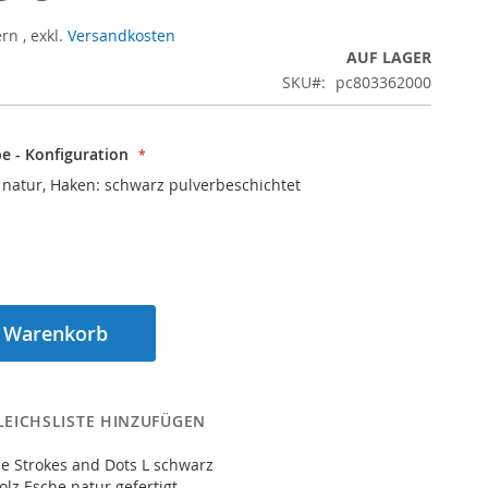
ern
,
exkl.
Versandkosten
AUF LAGER
SKU
pc803362000
 - Konfiguration
 natur, Haken: schwarz pulverbeschichtet
n Warenkorb
LEICHSLISTE HINZUFÜGEN
 Strokes and Dots L schwarz
lz Esche natur gefertigt