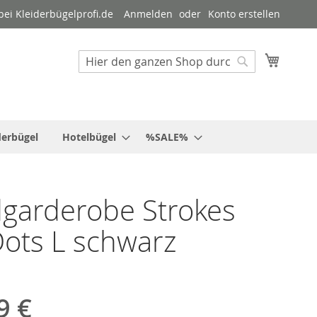
ei Kleiderbügelprofi.de
Anmelden
Konto erstellen
Mein W
Suche
Suche
derbügel
Hotelbügel
%SALE%
garderobe Strokes
ots L schwarz
9 €