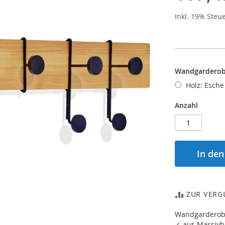
Inkl. 19% Steu
Wandgarderobe
Holz: Esche
Anzahl
In de
ZUR VERG
Wandgarderobe
✓ aus Massivho