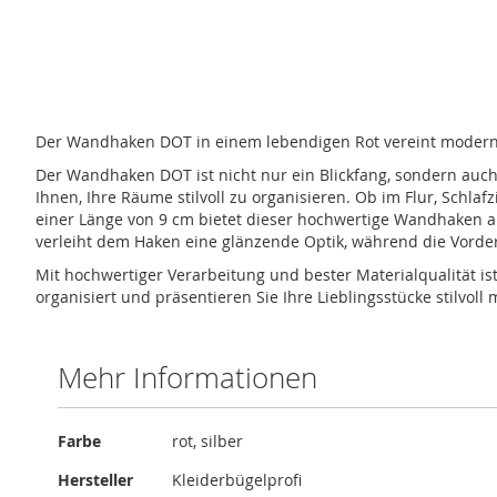
Zum
Anfang
Der Wandhaken DOT in einem lebendigen Rot vereint modernes 
der
Bildergalerie
Der Wandhaken DOT ist nicht nur ein Blickfang, sondern auch 
springen
Ihnen, Ihre Räume stilvoll zu organisieren. Ob im Flur, Sch
einer Länge von 9 cm bietet dieser hochwertige Wandhaken au
verleiht dem Haken eine glänzende Optik, während die Vorders
Mit hochwertiger Verarbeitung und bester Materialqualität i
organisiert und präsentieren Sie Ihre Lieblingsstücke stilvo
Mehr Informationen
Mehr
Farbe
rot, silber
Informationen
Hersteller
Kleiderbügelprofi