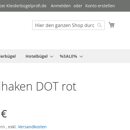
ei Kleiderbügelprofi.de
Anmelden
Konto erstellen
Mein W
Suche
Suche
derbügel
Hotelbügel
%SALE%
haken DOT rot
 €
ern
,
exkl.
Versandkosten