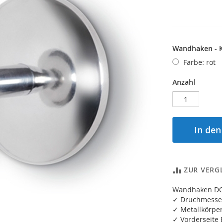
Wandhaken - K
Farbe: rot
Anzahl
In de
ZUR VERG
Wandhaken DO
✓ Druchmesser
✓ Metallkörper 
✓ Vorderseite 