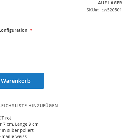
AUF LAGER
SKU
cw520501
onfiguration
n Warenkorb
LEICHSLISTE HINZUFÜGEN
T rot
 7 cm, Länge 9 cm
in silber poliert
Emaille weiss