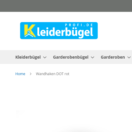
Direkt
zum
Inhalt
Kleiderbügel
Garderobenbügel
Garderoben
Home
Wandhaken DOT rot
Zum
Ende
der
Bildergalerie
springen