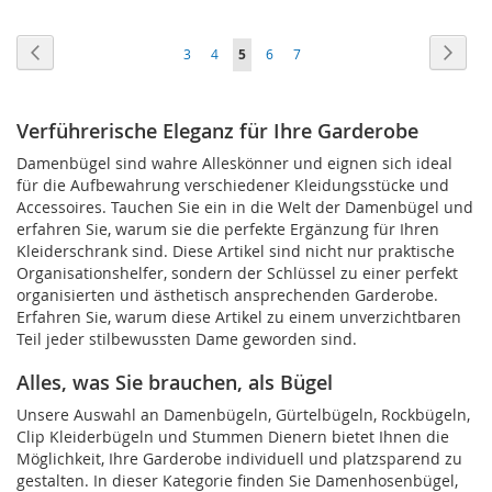
VERGLEICHSLISTE
VERGLEICHSLISTE
Seite
Seite
Zurück
Seite
Weite
Seite
Seite
Sie
Seite
Seite
3
4
5
6
7
HINZUFÜGEN
HINZUFÜGEN
lesen
gerade
Verführerische Eleganz für Ihre Garderobe
Seite
Damenbügel sind wahre Alleskönner und eignen sich ideal
für die Aufbewahrung verschiedener Kleidungsstücke und
Accessoires. Tauchen Sie ein in die Welt der Damenbügel und
erfahren Sie, warum sie die perfekte Ergänzung für Ihren
Kleiderschrank sind. Diese Artikel sind nicht nur praktische
Organisationshelfer, sondern der Schlüssel zu einer perfekt
organisierten und ästhetisch ansprechenden Garderobe.
Erfahren Sie, warum diese Artikel zu einem unverzichtbaren
Teil jeder stilbewussten Dame geworden sind.
Alles, was Sie brauchen, als Bügel
Unsere Auswahl an Damenbügeln, Gürtelbügeln, Rockbügeln,
Clip Kleiderbügeln und Stummen Dienern bietet Ihnen die
Möglichkeit, Ihre Garderobe individuell und platzsparend zu
gestalten. In dieser Kategorie finden Sie Damenhosenbügel,