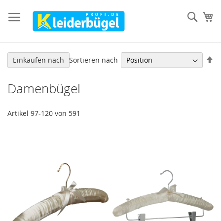
Direkt
zum
Such
Me
Inhalt
In
Sortieren nach
Einkaufen nach
ab
Re
Damenbügel
Artikel
97
-
120
von
591