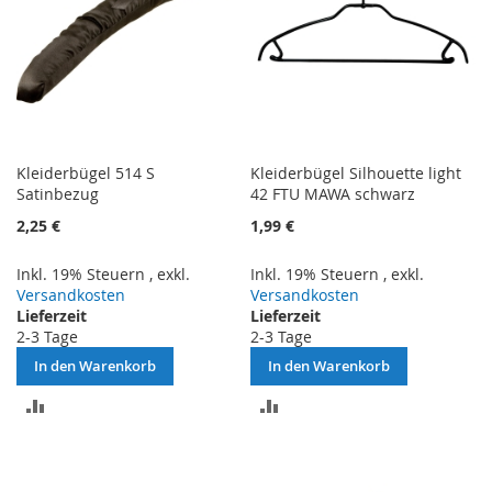
Kleiderbügel 514 S
Kleiderbügel Silhouette light
Satinbezug
42 FTU MAWA schwarz
2,25 €
1,99 €
Inkl. 19% Steuern
,
exkl.
Inkl. 19% Steuern
,
exkl.
Versandkosten
Versandkosten
Lieferzeit
Lieferzeit
2-3 Tage
2-3 Tage
In den Warenkorb
In den Warenkorb
ZUR
ZUR
VERGLEICHSLISTE
VERGLEICHSLISTE
HINZUFÜGEN
HINZUFÜGEN