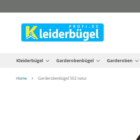
Direkt
zum
Inhalt
Kleiderbügel
Garderobenbügel
Garderoben
Home
Garderobenbügel 502 natur
Zum
Ende
der
Bildergalerie
springen