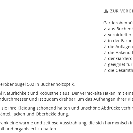
ZUR VERG
Garderobenbüg
✓ aus Buchenho
✓ vernickelter
✓ in der Farbe
✓ die Auflage
✓ die Hakenöf
✓ der Gardero
✓ geeignet für
✓ die Gesamth
arderobenbügel 502 in Buchenholzoptik.
l Natürlichkeit und Robustheit aus. Der vernickelte Haken, mit e
endurchmesser und ist zudem drehbar, um das Aufhängen Ihrer Kle
ss sie Ihre Kleidung schonend halten und unschöne Abdrücke verh
Mäntel, Jacken und Oberbekleidung.
hrank eine warme und zeitlose Ausstrahlung, die sich harmonisch in
ll und organisiert zu halten.