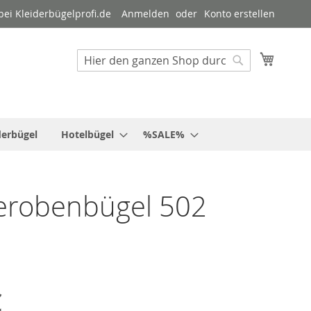
ei Kleiderbügelprofi.de
Anmelden
Konto erstellen
Mein W
Suche
Suche
derbügel
Hotelbügel
%SALE%
erobenbügel 502
€