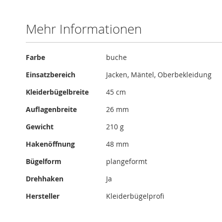
Mehr Informationen
Mehr
Farbe
buche
Informationen
Einsatzbereich
Jacken, Mäntel, Oberbekleidung
Kleiderbügelbreite
45 cm
Auflagenbreite
26 mm
Gewicht
210 g
Hakenöffnung
48 mm
Bügelform
plangeformt
Drehhaken
Ja
Hersteller
Kleiderbügelprofi