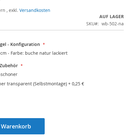
ern
,
exkl.
Versandkosten
AUF LAGER
SKU
wb-502-na
el - Konfiguration
5 cm - Farbe: buche natur lackiert
 Zubehör
nschoner
er transparent (Selbstmontage)
+
0,25 €
n Warenkorb