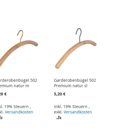
rderobenbügel 502
Garderobenbügel 502
emium natur m
Premium natur sl
20 €
5,20 €
kl. 19% Steuern
,
Inkl. 19% Steuern
,
kl.
Versandkosten
exkl.
Versandkosten
ZUR
ZUR
VERGLEICHSLISTE
VERGLEICHSLISTE