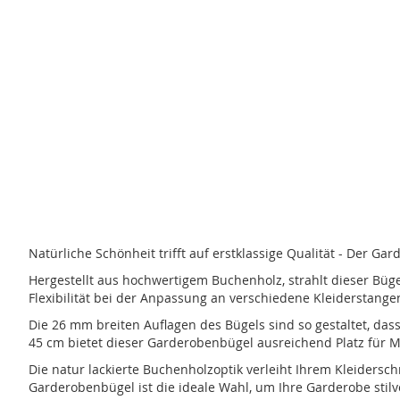
Zum
Anfang
der
Bildergalerie
springen
Natürliche Schönheit trifft auf erstklassige Qualität - Der G
Hergestellt aus hochwertigem Buchenholz, strahlt dieser Büge
Flexibilität bei der Anpassung an verschiedene Kleiderstang
Die 26 mm breiten Auflagen des Bügels sind so gestaltet, da
45 cm bietet dieser Garderobenbügel ausreichend Platz für 
Die natur lackierte Buchenholzoptik verleiht Ihrem Kleidersc
Garderobenbügel ist die ideale Wahl, um Ihre Garderobe stilvo