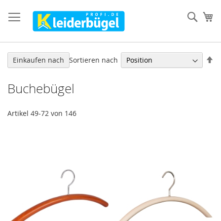
Direkt
zum
Such
Me
Inhalt
In
Sortieren nach
Einkaufen nach
ab
Re
Buchebügel
Artikel
49
-
72
von
146