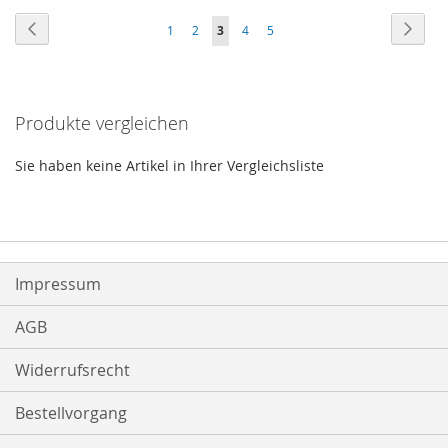
Seite
Seite
Zurück
Seite
Weite
Seite
Seite
Sie
Seite
Seite
1
2
3
4
5
HINZUFÜGEN
HINZUFÜGEN
lesen
gerade
Produkte vergleichen
Seite
Sie haben keine Artikel in Ihrer Vergleichsliste
Impressum
AGB
Widerrufsrecht
Bestellvorgang