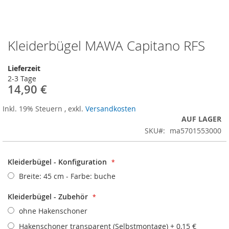
Kleiderbügel MAWA Capitano RFS
Zum
Anfang
der
Lieferzeit
Bildergalerie
2-3 Tage
springen
14,90 €
Inkl. 19% Steuern
,
exkl.
Versandkosten
AUF LAGER
SKU
ma5701553000
Kleiderbügel - Konfiguration
Breite: 45 cm - Farbe: buche
Kleiderbügel - Zubehör
ohne Hakenschoner
Hakenschoner transparent (Selbstmontage)
+
0,15 €