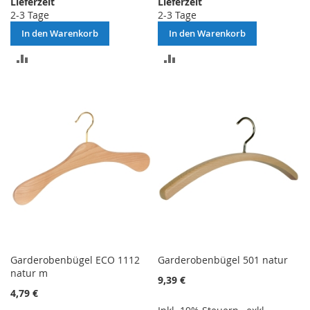
Lieferzeit
Lieferzeit
2-3 Tage
2-3 Tage
In den Warenkorb
In den Warenkorb
ZUR
ZUR
VERGLEICHSLISTE
VERGLEICHSLISTE
HINZUFÜGEN
HINZUFÜGEN
Garderobenbügel ECO 1112
Garderobenbügel 501 natur
natur m
9,39 €
4,79 €