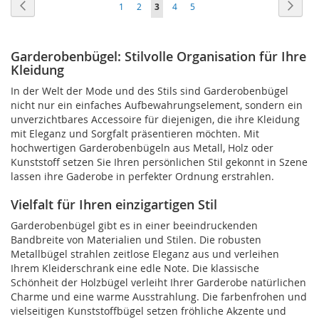
Seite
Seite
Zurück
Seite
Weite
Seite
Seite
Sie
Seite
Seite
1
2
3
4
5
HINZUFÜGEN
lesen
gerade
Garderobenbügel: Stilvolle Organisation für Ihre
Kleidung
Seite
In der Welt der Mode und des Stils sind Garderobenbügel
nicht nur ein einfaches Aufbewahrungselement, sondern ein
unverzichtbares Accessoire für diejenigen, die ihre Kleidung
mit Eleganz und Sorgfalt präsentieren möchten. Mit
hochwertigen Garderobenbügeln aus Metall, Holz oder
Kunststoff setzen Sie Ihren persönlichen Stil gekonnt in Szene
lassen ihre Gaderobe in perfekter Ordnung erstrahlen.
Vielfalt für Ihren einzigartigen Stil
Garderobenbügel gibt es in einer beeindruckenden
Bandbreite von Materialien und Stilen. Die robusten
Metallbügel strahlen zeitlose Eleganz aus und verleihen
Ihrem Kleiderschrank eine edle Note. Die klassische
Schönheit der Holzbügel verleiht Ihrer Garderobe natürlichen
Charme und eine warme Ausstrahlung. Die farbenfrohen und
vielseitigen Kunststoffbügel setzen fröhliche Akzente und