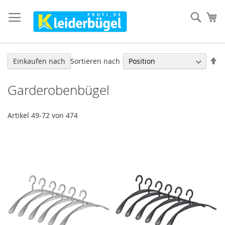
Direkt
zum
Such
Me
Inhalt
In
Sortieren nach
Einkaufen nach
ab
Re
Garderobenbügel
Artikel
49
-
72
von
474