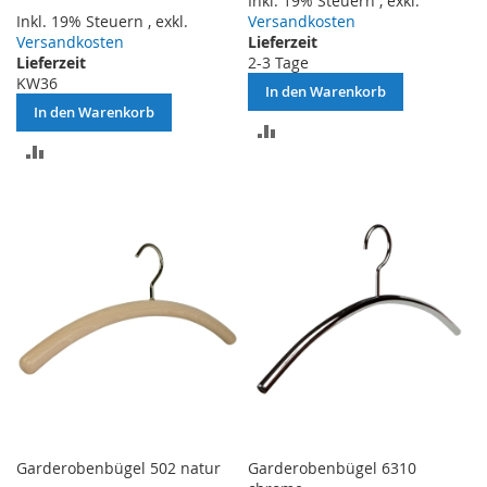
Inkl. 19% Steuern
,
exkl.
Inkl. 19% Steuern
,
exkl.
Versandkosten
Versandkosten
Lieferzeit
Lieferzeit
2-3 Tage
KW36
In den Warenkorb
In den Warenkorb
ZUR
ZUR
VERGLEICHSLISTE
VERGLEICHSLISTE
HINZUFÜGEN
HINZUFÜGEN
Garderobenbügel 502 natur
Garderobenbügel 6310