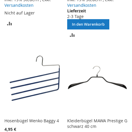
Versandkosten
Versandkosten
Lieferzeit
Nicht auf Lager
2-3 Tage
ZUR
In den Warenkorb
VERGLEICHSLISTE
ZUR
HINZUFÜGEN
VERGLEICHSLISTE
HINZUFÜGEN
Hosenbügel Wenko Baggy 4
Kleiderbügel MAWA Prestige G
schwarz 40 cm
4,95 €