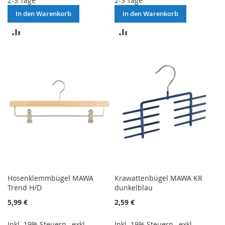
2-3 Tage
2-3 Tage
In den Warenkorb
In den Warenkorb
ZUR
ZUR
VERGLEICHSLISTE
VERGLEICHSLISTE
HINZUFÜGEN
HINZUFÜGEN
Hosenklemmbügel MAWA
Krawattenbügel MAWA KR
Trend H/D
dunkelblau
5,99 €
2,59 €
Inkl. 19% Steuern
,
exkl.
Inkl. 19% Steuern
,
exkl.