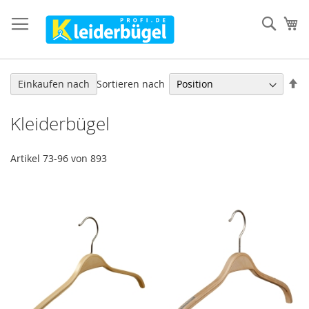
Direkt
zum
Such
Me
Inhalt
In
Sortieren nach
Einkaufen nach
ab
Re
Kleiderbügel
Artikel
73
-
96
von
893