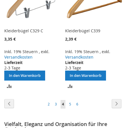
Kleiderbügel C329 C
Kleiderbügel C339
3,35 €
2,39 €
Inkl. 19% Steuern
,
exkl.
Inkl. 19% Steuern
,
exkl.
Versandkosten
Versandkosten
Lieferzeit
Lieferzeit
2-3 Tage
2-3 Tage
In den Warenkorb
In den Warenkorb
ZUR
ZUR
VERGLEICHSLISTE
VERGLEICHSLISTE
Seite
Seite
Zurück
Seite
Weite
Seite
Seite
Sie
Seite
Seite
2
3
4
5
6
HINZUFÜGEN
HINZUFÜGEN
lesen
gerade
Vielfalt, Eleganz und Organisation für Ihre