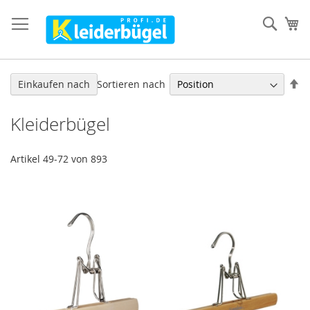
Direkt
zum
Such
Me
Inhalt
In
Sortieren nach
Einkaufen nach
ab
Re
Kleiderbügel
Artikel
49
-
72
von
893