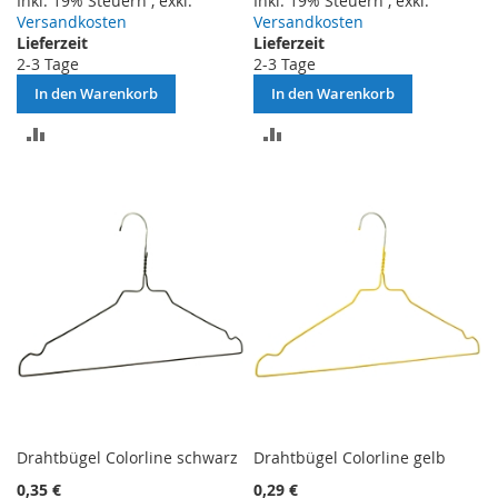
Inkl. 19% Steuern
,
exkl.
Inkl. 19% Steuern
,
exkl.
Versandkosten
Versandkosten
Lieferzeit
Lieferzeit
2-3 Tage
2-3 Tage
In den Warenkorb
In den Warenkorb
ZUR
ZUR
VERGLEICHSLISTE
VERGLEICHSLISTE
HINZUFÜGEN
HINZUFÜGEN
Drahtbügel Colorline schwarz
Drahtbügel Colorline gelb
0,35 €
0,29 €