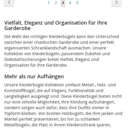
Seite
Seite
Zurück
Seite
Weite
Seite
Seite
Sie
Seite
Seite
1
2
3
4
5
HINZUFÜGEN
lesen
gerade
Vielfalt, Eleganz und Organisation für Ihre
Garderobe
Seite
Die Wahl des richtigen Kleiderbügels kann den Unterschied
zwischen einer chaotischen Garderobe und einer perfekt
organisierten Schranklandschaft ausmachen. Unsere
Kollektion von Kleiderbügeln, passendem Zubehör und
Diebstahlsicherungen bietet Vielfalt, Eleganz und
Organisation für Ihre Garderobe.
Mehr als nur Aufhängen
Unsere Kleiderbügel-Kollektion umfasst Metall-, Holz- und
Kunststoffbügel, die auf Eleganz, Funktionalität und
Langlebigkeit ausgelegt sind. Diese Kleiderbügel bieten nicht
nur eine stilvolle Möglichkeit, Ihre Kleidung aufzuhängen,
sondern sorgen auch dafür, dass Ihre Outfits immer in
Topform bleiben. Von breiten Holzbügeln, die Ihre Jacken und
Mäntel perfekt präsentieren, bis hin zu schlanken
Metallbügeln, die Platz in Ihrem Kleiderschrank sparen,