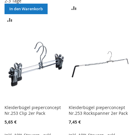
2-3 Tage
ZUR
In den Warenkorb
VERGLEICHSLISTE
ZUR
HINZUFÜGEN
VERGLEICHSLISTE
HINZUFÜGEN
Kleiderbügel pieperconcept
Kleiderbügel pieperconcept
Nr.253 Clip 2er Pack
Nr.253 Rockspanner 2er Pack
5,65 €
7,45 €