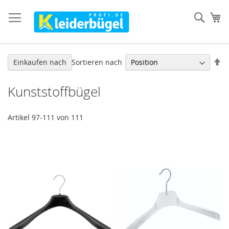
Direkt
zum
Such
Me
Inhalt
In
Sortieren nach
Einkaufen nach
ab
Re
Kunststoffbügel
Artikel
97
-
111
von
111