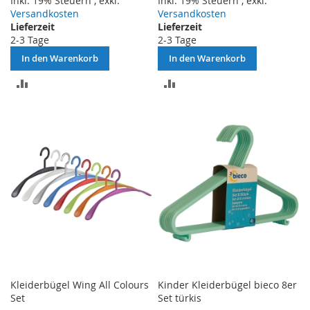
Inkl. 19% Steuern
,
exkl.
Inkl. 19% Steuern
,
exkl.
Versandkosten
Versandkosten
Lieferzeit
Lieferzeit
2-3 Tage
2-3 Tage
In den Warenkorb
In den Warenkorb
ZUR
ZUR
VERGLEICHSLISTE
VERGLEICHSLISTE
HINZUFÜGEN
HINZUFÜGEN
Kleiderbügel Wing All Colours
Kinder Kleiderbügel bieco 8er
Set
Set türkis